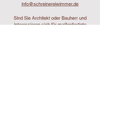
info@schreinereiwimmer.de
Sind Sie Architekt oder Bauherr und
interessieren sich für maßgefertigte
Fenster?
Planen Sie neue Zimmertüren oder eine
Haustüre?
Dürfen wir Sie zum Thema Brandschutz
beraten?
Haben Sie ein anderes Anliegen?
Schreiben Sie uns oder rufen Sie uns an,
wir freuen uns auf Sie!