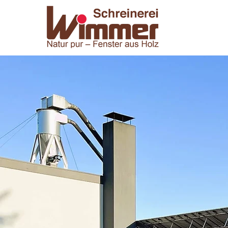
W
Nac