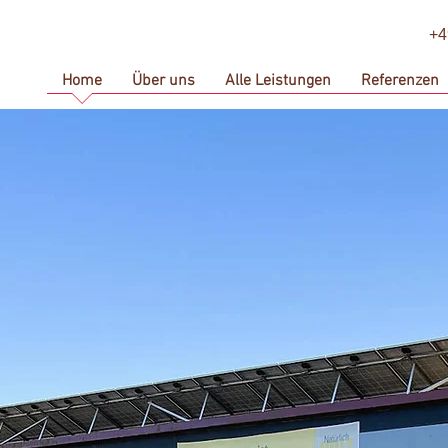
+4
Home
Über uns
Alle Leistungen
Referenzen
ir legen Wert auf
hhaltig